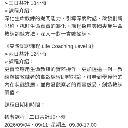
➢三日共計 18小時
➢課程介紹：
深化生命教練的提問能力、引導深度對話、啟發創新
思維，挑旺生命真實的轉化。課程採用美國專業生命
教練訓練方法，深入一對一實戰操練。
《高階認證課程 Life Coaching Level 3》
➢兩日共計 12小時
➢課程介紹：
更實際應用生命教練的實際操作，更加透過一對一教
練與被教練者的實戰練習即時討論，可看到學員們的
內在狀態進展，並啟發觀察者的真實感受，創造教練
價值。
課程日期和時間：
初階課程 : 二日共計12小時
202
6
/
09
/
04
、09
/11
星期
五
09:30-17:00