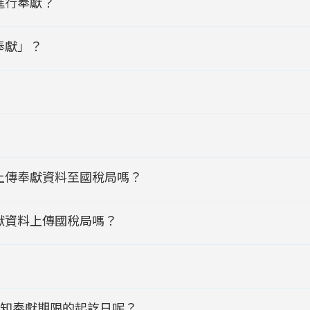
進行奉獻？
奉獻」？
上傳奉獻資料至國稅局嗎？
獻資料上傳國稅局嗎？
知奉獻期限的起訖日呢？