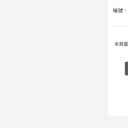
帳號
*
本頁面受