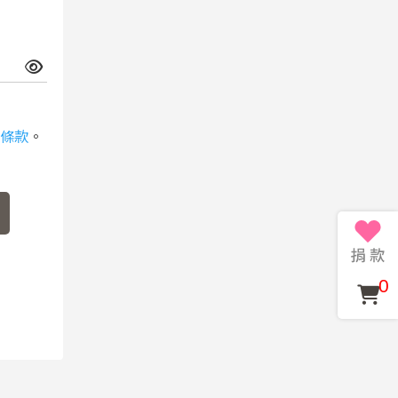
條款
。
0